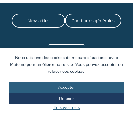
Newsletter
Conditions générales
CONTACT
Nous utilisons des cookies de mesure d’audience avec
CHA-Archives d'État
Matomo pour améliorer notre site. Vous pouvez accepter ou
refuser ces cookies.
Rue de l'Hôtel-de-Ville 1
Case postale 3964
1211 Genève 3
Accepter
T. +41 22 327 93 20
Refuser
archives@etat.ge.ch
En savoir plus
Design et Développement par
IVY Partners