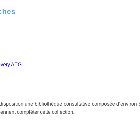
rches
covery AEG
 disposition une bibliothèque consultative composée d’environ
iennent compléter cette collection.