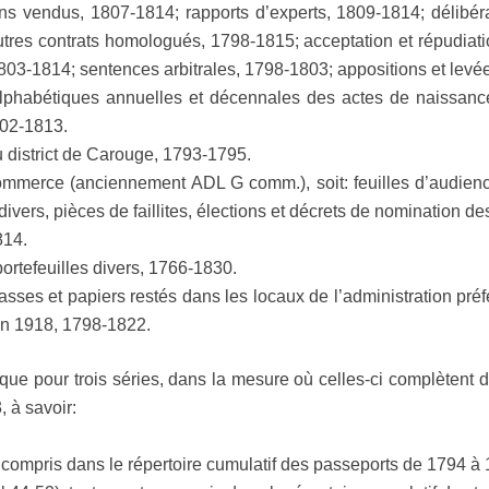
ens vendus, 1807-1814; rapports d’experts, 1809-1814; délibéra
autres contrats homologués, 1798-1815; acceptation et répudiati
03-1814; sentences arbitrales, 1798-1803; appositions et levé
es alphabétiques annuelles et décennales des actes de naissanc
02-1813.
du district de Carouge, 1793-1795.
commerce (anciennement ADL G comm.), soit: feuilles d’audienc
divers, pièces de faillites, élections et décrets de nomination 
814.
portefeuilles divers, 1766-1830.
liasses et papiers restés dans les locaux de l’administration p
 en 1918, 1798-1822.
que pour trois séries, dans la mesure où celles-ci complètent 
 à savoir:
, compris dans le répertoire cumulatif des passeports de 1794 à