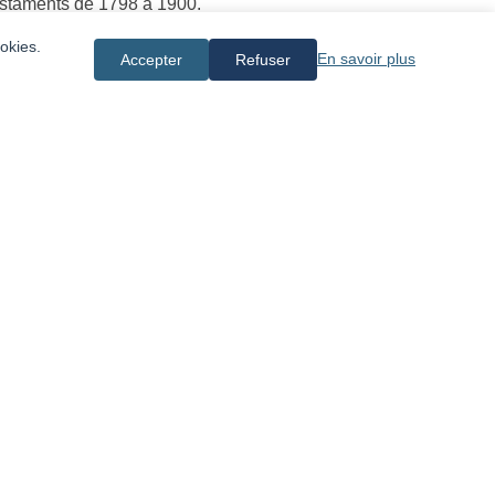
testaments de 1798 à 1900.
 de commerce, 1798-1816, comprises dans le
okies.
En savoir plus
Accepter
Refuser
.