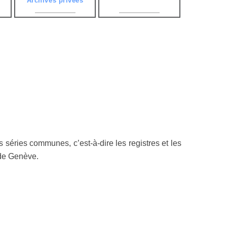
Archives privées
séries communes, c’est-à-dire les registres et les
e de Genève.