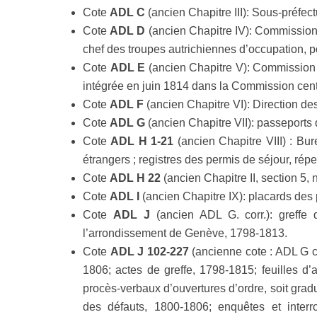
Cote
ADL C
(ancien Chapitre III): Sous-préfe
Cote
ADL D
(ancien Chapitre IV): Commission
chef des troupes autrichiennes d’occupation, p
Cote
ADL E
(ancien Chapitre V): Commission
intégrée en juin 1814 dans la Commission cen
Cote
ADL F
(ancien Chapitre VI): Direction de
Cote
ADL G
(ancien Chapitre VII): passeports 
Cote
ADL H 1-21
(ancien Chapitre VIII) : Bu
étrangers ; registres des permis de séjour, ré
Cote
ADL H 22
(ancien Chapitre II, section 5,
Cote
ADL I
(ancien Chapitre IX): placards des p
Cote
ADL J
(ancien ADL G. corr.): greffe
l’arrondissement de Genève, 1798-1813.
Cote
ADL J 102-227
(ancienne cote : ADL G ci
1806; actes de greffe, 1798-1815; feuilles d
procès-verbaux d’ouvertures d’ordre, soit gra
des défauts, 1800-1806; enquêtes et interro