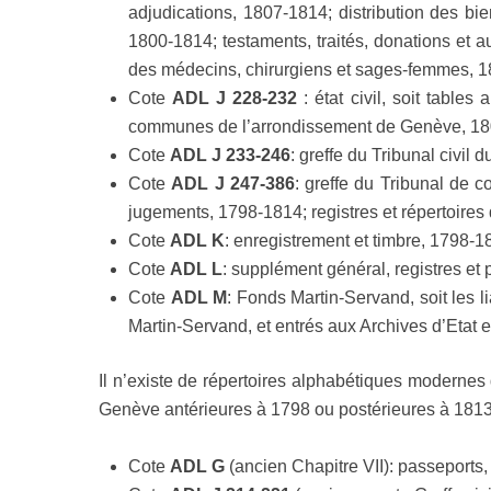
adjudications, 1807-1814; distribution des bi
1800-1814; testaments, traités, donations et 
des médecins, chirurgiens et sages-femmes, 18
Cote
ADL J 228-232
: état civil, soit tabl
communes de l’arrondissement de Genève, 18
Cote
ADL J 233-246
: greffe du Tribunal civil 
Cote
ADL J 247-386
: greffe du Tribunal de 
jugements, 1798-1814; registres et répertoires 
Cote
ADL K
: enregistrement et timbre, 1798-1
Cote
ADL L
: supplément général, registres et 
Cote
ADL M
: Fonds Martin-Servand, soit les 
Martin-Servand, et entrés aux Archives d’Etat
Il n’existe de répertoires alphabétiques modernes 
Genève antérieures à 1798 ou postérieures à 1813,
Cote
ADL G
(ancien Chapitre VII): passeports