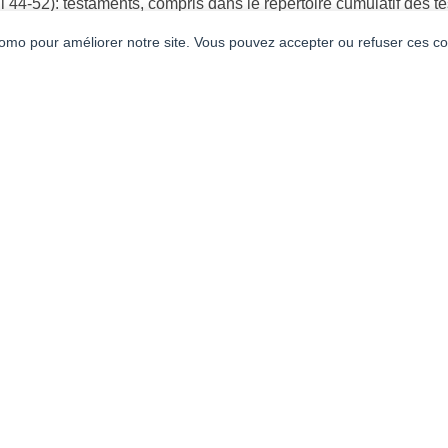
il 44-52): testaments, compris dans le répertoire cumulatif des 
bunal de commerce 101-103): inscriptions de sociétés
mo pour améliorer notre site. Vous pouvez accepter ou refuser ces co
 1883.
voir aussi dans la
3e section
la cote
Affaires étrangères 26-36
dans la
3e section
la cote
Affaires étrangères 37-54
.
CONTACT
les
CHA-Archives d'État
Rue de l'Hôtel-de-Ville 1
Case postale 3964
ners
1211 Genève 3
T. +41 22 327 93 20
archives@etat.ge.ch