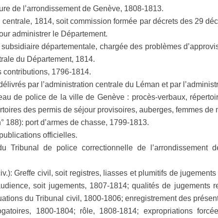
cture de l’arrondissement de Genève, 1808-1813.
 centrale, 1814, soit commission formée par décrets des 29 dé
our administrer le Département.
 subsidiaire départementale, chargée des problèmes d’approvi
trale du Département, 1814.
s contributions, 1796-1814.
délivrés par l’administration centrale du Léman et par l’adminis
reau de police de la ville de Genève : procès-verbaux, répert
pertoires des permis de séjour provisoires, auberges, femmes de
 n° 188): port d’armes de chasse, 1799-1813.
ublications officielles.
 du Tribunal de police correctionnelle de l’arrondissemen
v.): Greffe civil, soit registres, liasses et plumitifs de jugeme
’audience, soit jugements, 1807-1814; qualités de jugements r
duations du Tribunal civil, 1800-1806; enregistrement des prése
gatoires, 1800-1804; rôle, 1808-1814; expropriations forcé