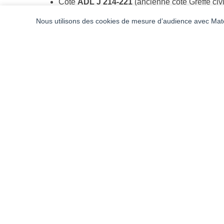
Cote
ADL J 214-221
(ancienne cote Greffe civ
Cote
ADL J 348-350
(ancienne cote Tri
Nous utilisons des cookies de mesure d’audience avec Mato
répertoire cumulatif des inscriptions de 1699 à
Sur l’occupation autrichienne de Genève (ADL D), 
Sur la liquidation du Département du Léman, voir 
Newsletter
Conditions généra
Suivez-nous !
Design et Développement par
IVY Part