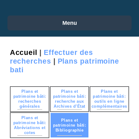
Menu
Accueil
|
Effectuer des
recherches
|
Plans patrimoine
bati
Plans et
Plans et
Plans et
patrimoine bâti:
patrimoine bâti:
patrimoine bâti:
recherches
recherche aux
outils en ligne
générales
Archives d’État
complémentaires
Plans et
Plans et
patrimoine bâti:
patrimoine bâti:
Abréviations et
Bibliographie
cotes