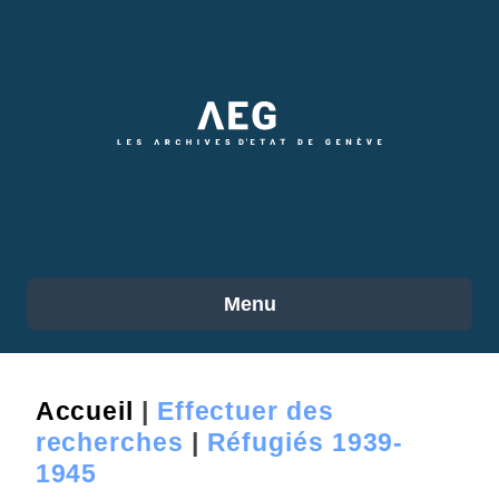
Accéder
au
contenu
principal
Menu
Accueil
|
Effectuer des
recherches
|
Réfugiés 1939-
1945