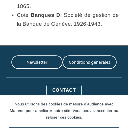
1865.
Cote
Banques D
: Société de gestion de
la Banque de Genève, 1926-1943.
Newsletter
Conditions générales
CONTACT
CHA-Archives d'État
Nous utilisons des cookies de mesure d’audience avec
Matomo pour améliorer notre site. Vous pouvez accepter ou
Rue de l'Hôtel-de-Ville 1
refuser ces cookies.
Case postale 3964
1211 Genève 3