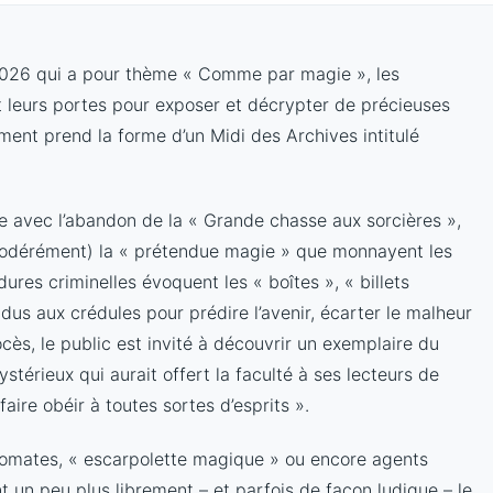
é 2026 qui a pour thème « Comme par magie », les
 leurs portes pour exposer et décrypter de précieuses
ment prend la forme d’un Midi des Archives intitulé
e avec l’abandon de la « Grande chasse aux sorcières »,
modérément) la « prétendue magie » que monnayent les
ures criminelles évoquent les « boîtes », « billets
s aux crédules pour prédire l’avenir, écarter le malheur
ocès, le public est invité à découvrir un exemplaire du
stérieux qui aurait offert la faculté à ses lecteurs de
aire obéir à toutes sortes d’esprits ».
tomates, « escarpolette magique » ou encore agents
nt un peu plus librement – et parfois de façon ludique – le