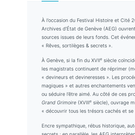
À l’occasion du Festival Histoire et Cit
Archives d’État de Genève (AEG) ouvrent
sources issues de leurs fonds. Cet événe
« Rêves, sortilèges & secrets ».
e
À Genève, si la fin du XVII
siècle coïncid
les magistrats continuent de réprimer (
« devineurs et devineresses ». Les procéd
magiques » et autres enchantements vendu
ou séduire l’être aimé. Au côté de ces pr
e
Grand Grimoire
(XVIII
siècle), ouvrage my
« découvrir tous les trésors cachés et se f
Encre sympathique, rébus historique, au
secrets : en parallèle, les AEG interprète